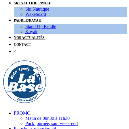
SKI NAUTIQUE/WAKE
Ski Nautique
Wakeboard
PADDLE/KAYAK
Stand Up Paddle
Kayak
NOS ACTUALITÉS
CONTACT
<
PROMO
Matin de 09h30 à 11h30
Pack journée, sauf week-end
Parachute ascensionnel