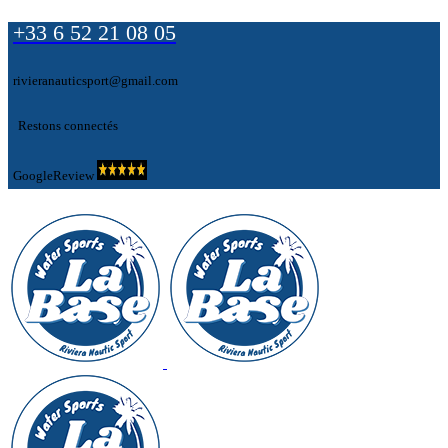
+33 6 52 21 08 05
rivieranauticsport@gmail.com
Restons connectés
GoogleReview