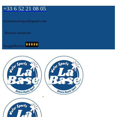
+33 6 52 21 08 05
rivieranauticsport@gmail.com
Restons connectés
GoogleReview