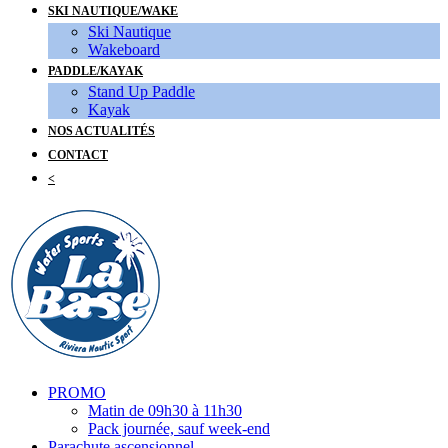
SKI NAUTIQUE/WAKE
Ski Nautique
Wakeboard
PADDLE/KAYAK
Stand Up Paddle
Kayak
NOS ACTUALITÉS
CONTACT
<
PROMO
Matin de 09h30 à 11h30
Pack journée, sauf week-end
Parachute ascensionnel