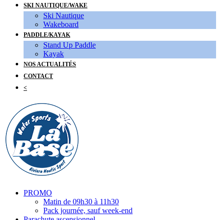
SKI NAUTIQUE/WAKE
Ski Nautique
Wakeboard
PADDLE/KAYAK
Stand Up Paddle
Kayak
NOS ACTUALITÉS
CONTACT
<
PROMO
Matin de 09h30 à 11h30
Pack journée, sauf week-end
Parachute ascensionnel