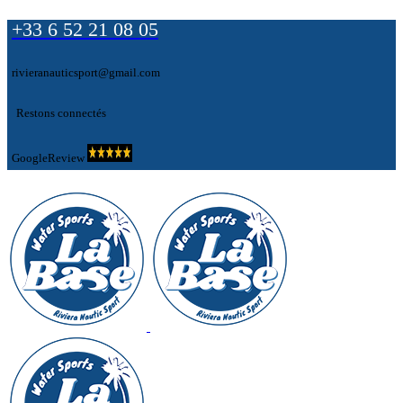
+33 6 52 21 08 05
rivieranauticsport@gmail.com
Restons connectés
GoogleReview