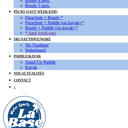
Bouée 4 pers.
Bouée 5 pers.
PACKS (SAUF WEEK-END)
Parachute + Bouée *
Parachute + Paddle (ou kayak) *
Bouée + Paddle (ou kayak) *
* Sauf week-end
SKI NAUTIQUE/WAKE
Ski Nautique
Wakeboard
PADDLE/KAYAK
Stand Up Paddle
Kayak
NOS ACTUALITÉS
CONTACT
<