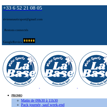
+33 6 52 21 08 05
rivieranauticsport@gmail.com
Restons connectés
GoogleReview
PROMO
Matin de 09h30 à 11h30
Pack journée, sauf week-end