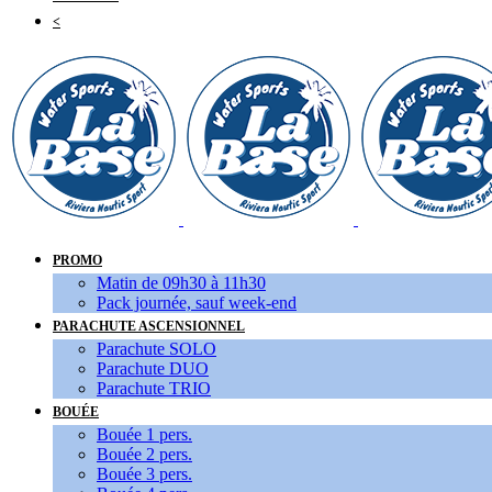
<
PROMO
Matin de 09h30 à 11h30
Pack journée, sauf week-end
PARACHUTE ASCENSIONNEL
Parachute SOLO
Parachute DUO
Parachute TRIO
BOUÉE
Bouée 1 pers.
Bouée 2 pers.
Bouée 3 pers.