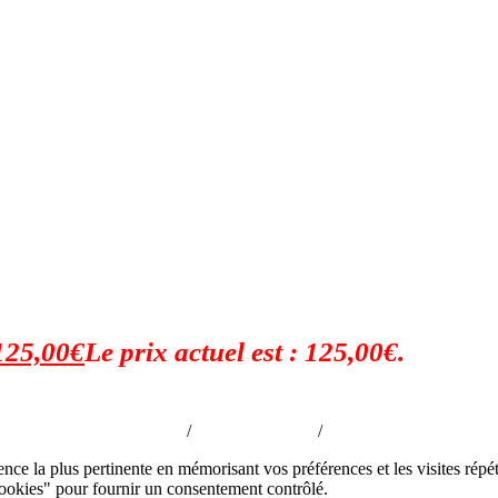
125,00
€
Le prix actuel est : 125,00€.
Politique de confidentialité
/
Mentions légales
/
CGV
ence la plus pertinente en mémorisant vos préférences et les visites répé
okies" pour fournir un consentement contrôlé.