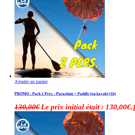
Ajouter au panier
PROMO : Pack 2 Pers. : Parachute + Paddle (ou kayak) (1h)
130,00
€
Le prix initial était : 130,00€.